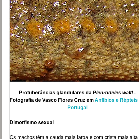
Protuberâncias glandulares da
Pleurodeles waltl
-
Fotografia de Vasco Flores Cruz em
Anfíbios e Répteis
Portugal
Dimorfismo sexual
Os machos têm a cauda mais larga e com crista mais alta