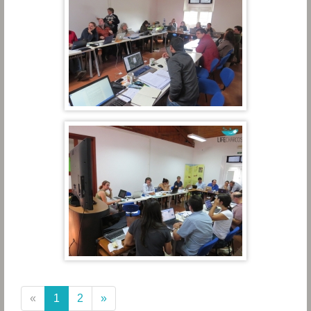
(current)
«
1
2
»