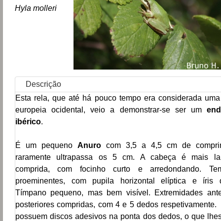
Hyla molleri
Descrição
Esta rela, que até há pouco tempo era considerada uma
europeia ocidental, veio a demonstrar-se ser um
en
ibérico
.
É um pequeno
Anuro
com 3,5 a 4,5 cm de compri
raramente ultrapassa os 5 cm. A cabeça é mais la
comprida, com focinho curto e arredondando. Te
proeminentes, com pupila horizontal elíptica e íris 
Tímpano pequeno, mas bem visível. Extremidades ante
posteriores compridas, com 4 e 5 dedos respetivamente. 
possuem discos adesivos na ponta dos dedos, o que lhes