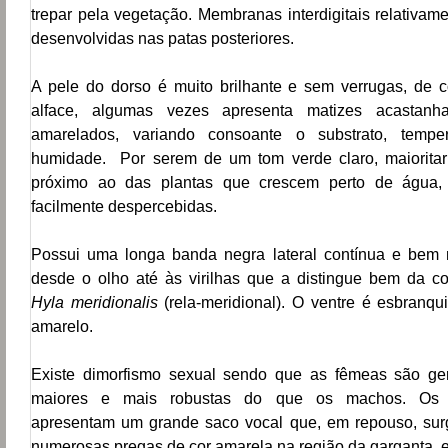
trepar pela vegetação. Membranas interdigitais relativa
desenvolvidas nas patas posteriores.
A pele do dorso é muito brilhante e sem verrugas, de c
alface, algumas vezes apresenta matizes acastanh
amarelados, variando consoante o substrato, tempe
humidade. Por serem de um tom verde claro, maioritar
próximo ao das plantas que crescem perto de água
facilmente despercebidas.
Possui uma longa banda negra lateral contínua e bem
desde o olho até às virilhas que a distingue bem da c
Hyla meridionalis
(rela-meridional). O ventre é esbranq
amarelo.
Existe dimorfismo sexual sendo que as fêmeas são ge
maiores e mais robustas do que os machos. Os
apresentam um grande saco vocal que, em repouso, su
numerosas pregas de cor amarela na região da garganta, 