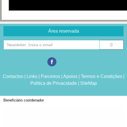
Área reservada
Contactos
|
Links
|
Parceiros
|
Apoios
|
Termos e Condições
|
Politica de Privacidade
|
SiteMap
Beneficiário coordenador